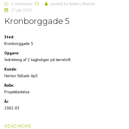
0 comments
posted by
Anders Nielsen
27. juli 2015
Kronborggade 5
Sted:
Kronborggade 5
Opgave:
Indretning af 2 tagboliger på tørreloft
Kunde:
Herlev Stillads ApS
Rolle:
Projektledelse
År:
2002-03
READ MORE