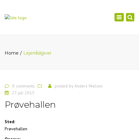
×
Toggle
navigation
Home
Lejerrådgiver
0 comments
posted by
Anders Nielsen
27. juli 2015
Prøvehallen
Sted:
Prøvehallen
Opgave: