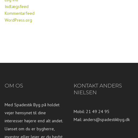
Indlægsfeed
Kommentarfeed
WordPress.org
OM OS
KONTAKT ANDERS
NIELSEN
Med Spadestik Byg på holdet
Mobil: 21 49 24 95
vejer hensynet til dine
Mail:
anders@spadestikbyg.dk
interesser højere end alt andet.
Uanset om du er bygherre,
investor eller lejer, er du bedst