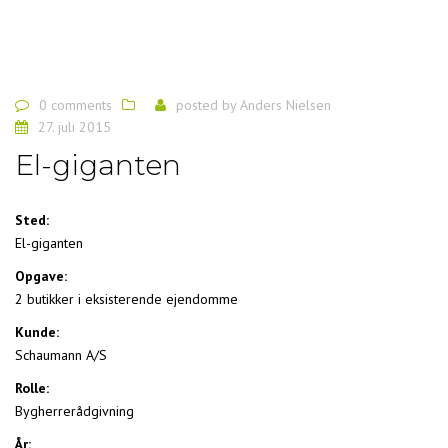
0 comments
posted by
Anders Nielsen
27. juli 2015
El-giganten
Sted:
El-giganten
Opgave:
2 butikker i eksisterende ejendomme
Kunde:
Schaumann A/S
Rolle:
Bygherrerådgivning
År: