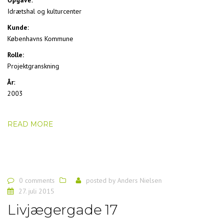
Idrætshal og kulturcenter
Kunde:
Københavns Kommune
Rolle:
Projektgranskning
År:
2003
READ MORE
0 comments
posted by
Anders Nielsen
27. juli 2015
Livjægergade 17