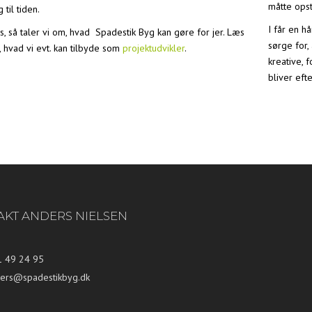
måtte opst
 til tiden.
I får en h
os, så taler vi om, hvad Spadestik Byg kan gøre for jer. Læs
sørge for,
 hvad vi evt. kan tilbyde som
projektudvikler
.
kreative, 
bliver eft
AKT ANDERS NIELSEN
1 49 24 95
ers@spadestikbyg.dk