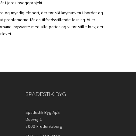
år i jeres byggeprojekt.
ård og myndig ekspert, der tør slå knytnæven i bordet og
 at problemerne får en tilfredsstillende løsning. Vi er
forhandlingsvante med alle parter og vi tør stille krav, der
erlevet.
SPADESTIK BYG
Spadestik Byg ApS
Duevej 1
2000 Frederiksberg