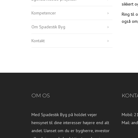
sikkert og
Kompetencer
Ring til 
også om,
Om Spadestik Byg
Kontakt
OM OS
KONT
Med Spadestik Byg på holdet vejer
Mobil: 2
hensynet til dine interesser højere end alt
Mail:
and
andet. Uanset om du er bygherre, investor