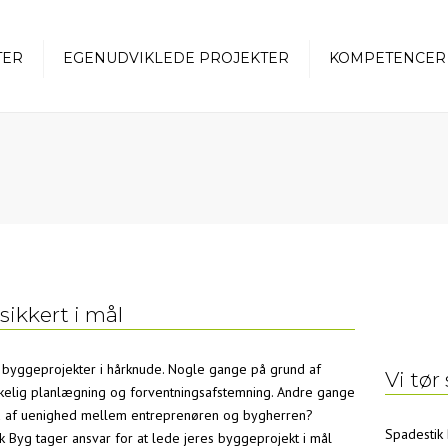
TER
EGENUDVIKLEDE PROJEKTER
KOMPETENCER
Projektudvikler
Projektleder
ikkert i mål
 byggeprojekter i hårknude. Nogle gange på grund af
Vi tør 
kkelig planlægning og forventningsafstemning. Andre gange
 af uenighed mellem entreprenøren og bygherren?
Spadestik 
k Byg tager ansvar for at lede jeres byggeprojekt i mål