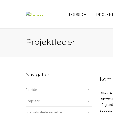
FORSIDE
PROJEK
Projektleder
Navigation
Kom s
Forside
Ofte går
utilstræ
Projekter
på grund
Spadesti
Egenudviklede projekter