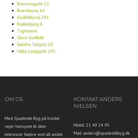
Bremensgade 12
Brønshøjvej 6A
Godthåbsvej 241
Klakkebjerg 6
Taghusene
Store Godthåb
Søndre Tangvej 24
Valby Langgade 195
OM OS
KONTAKT ANDERS
NIELSEN
Med Spadestik Byg på holdet
Mobil: 21 49 24 95
vejer hensynet til dine
Mail:
anders@spadestikbyg.dk
interesser højere end alt andet.