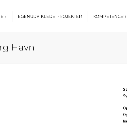
TER
EGENUDVIKLEDE PROJEKTER
KOMPETENCER
Projektudvikler
org Havn
Projektleder
St
Sy
O
Op
h