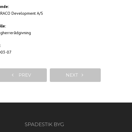
unde:
ERACO Development A/S
lle:
gherrerådgivning
:
003-07
PREV
NEXT
SPADESTIK BYG