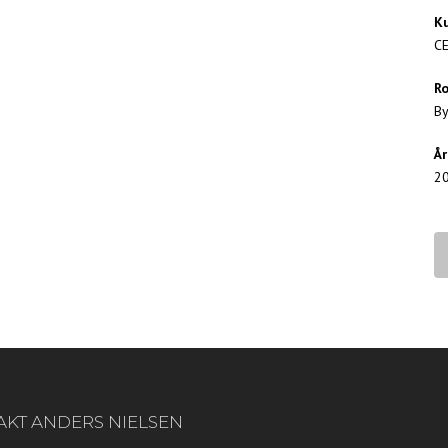
K
C
Ro
By
År
2
AKT ANDERS NIELSEN