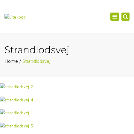
×
Toggle
navigation
Strandlodsvej
Home
Strandlodsvej