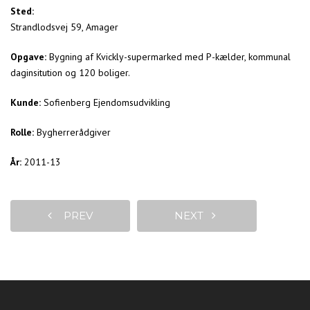
Sted:
Strandlodsvej 59, Amager
Opgave:
Bygning af Kvickly-supermarked med P-kælder, kommunal
daginsitution og 120 boliger.
Kunde:
Sofienberg Ejendomsudvikling
Rolle:
Bygherrerådgiver
År:
2011-13
PREV
NEXT