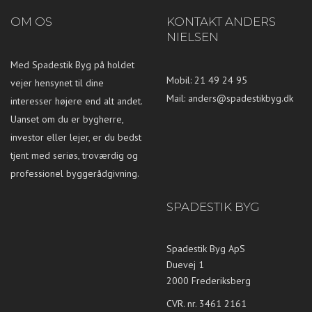
OM OS
KONTAKT ANDERS
NIELSEN
Med Spadestik Byg på holdet
Mobil: 21 49 24 95
vejer hensynet til dine
Mail:
anders@spadestikbyg.dk
interesser højere end alt andet.
Uanset om du er bygherre,
investor eller lejer, er du bedst
tjent med seriøs, troværdig og
professionel byggerådgivning.
SPADESTIK BYG
Spadestik Byg ApS
Duevej 1
2000 Frederiksberg
CVR. nr. 3461 2161