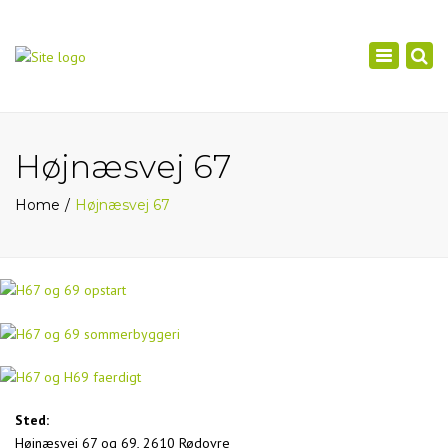
×
Toggle
navigation
Højnæsvej 67
Home
Højnæsvej 67
Sted:
Højnæsvej 67 og 69, 2610 Rødovre