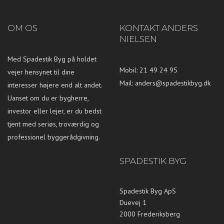
OM OS
KONTAKT ANDERS
NIELSEN
Med Spadestik Byg på holdet
Mobil: 21 49 24 95
vejer hensynet til dine
Mail:
anders@spadestikbyg.dk
interesser højere end alt andet.
Uanset om du er bygherre,
investor eller lejer, er du bedst
tjent med seriøs, troværdig og
professionel byggerådgivning.
SPADESTIK BYG
Spadestik Byg ApS
Duevej 1
2000 Frederiksberg