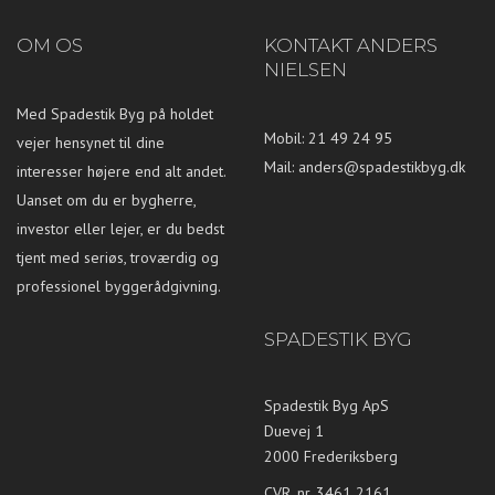
OM OS
KONTAKT ANDERS
NIELSEN
Med Spadestik Byg på holdet
Mobil: 21 49 24 95
vejer hensynet til dine
Mail:
anders@spadestikbyg.dk
interesser højere end alt andet.
Uanset om du er bygherre,
investor eller lejer, er du bedst
tjent med seriøs, troværdig og
professionel byggerådgivning.
SPADESTIK BYG
Spadestik Byg ApS
Duevej 1
2000 Frederiksberg
CVR. nr. 3461 2161