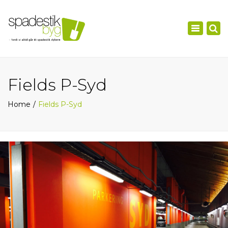
×
Toggle
navigation
Fields P-Syd
Home
Fields P-Syd