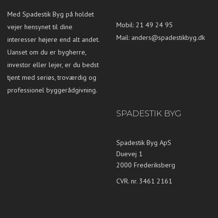
Med Spadestik Byg på holdet
Mobil: 21 49 24 95
vejer hensynet til dine
Mail:
anders@spadestikbyg.dk
interesser højere end alt andet.
Uanset om du er bygherre,
investor eller lejer, er du bedst
tjent med seriøs, troværdig og
professionel byggerådgivning.
SPADESTIK BYG
Spadestik Byg ApS
Duevej 1
2000 Frederiksberg
CVR. nr. 3461 2161