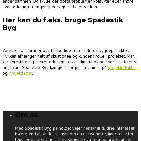
ender sammen. Og skulle der opstå problemer, konflikter eller andre
uventede udfordringer undervejs, så løser vi dem.
Her kan du f.eks. bruge Spadestik
Byg
Vores kunder bruger os i forskellige roller i deres byggeprojekter.
Hvilken afhænger helt af situationen og kundens rolle i projektet. Man
kan forestille sig andre roller end disse. Ring til os og spørg, så taler vi
om, hvad Spadestik Byg kan gøre for jer. Læs mere på
projektudvikler
og
projektleder
.
Om os
Med Spadestik Byg på holdet vejer hensynet til dine interesser
højere end alt andet. Uanset om du er bygherre, investor eller
lejer, er du bedst tjent med seriøs, troværdig og professionel