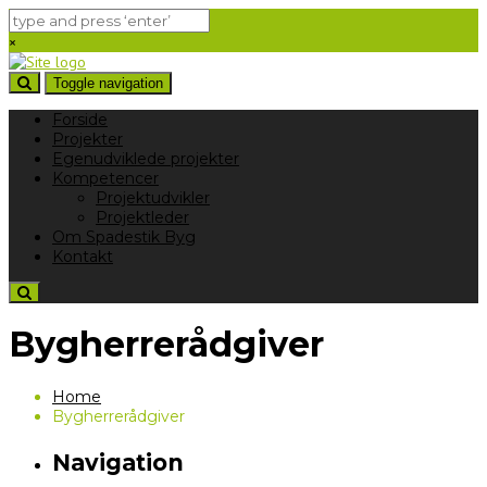
×
Toggle navigation
Forside
Projekter
Egenudviklede projekter
Kompetencer
Projektudvikler
Projektleder
Om Spadestik Byg
Kontakt
Bygherrerådgiver
Home
Bygherrerådgiver
Navigation