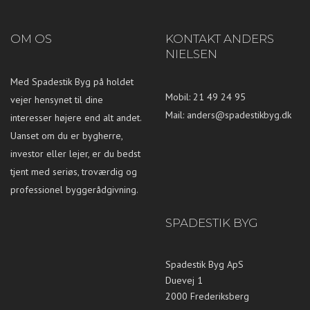
OM OS
KONTAKT ANDERS
NIELSEN
Med Spadestik Byg på holdet
Mobil: 21 49 24 95
vejer hensynet til dine
Mail:
anders@spadestikbyg.dk
interesser højere end alt andet.
Uanset om du er bygherre,
investor eller lejer, er du bedst
tjent med seriøs, troværdig og
professionel byggerådgivning.
SPADESTIK BYG
Spadestik Byg ApS
Duevej 1
2000 Frederiksberg