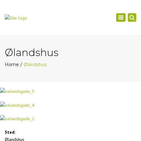
×
Toggle
navigation
Ølandshus
Home
Ølandshus
Sted:
Ølandshus